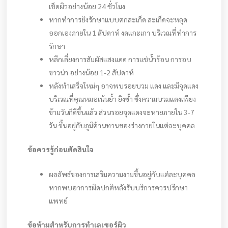
เช็ดผิวอย่างน้อย 24 ชั่วโมง
หากทำการยิงรักษาแบบตกสะเก็ด สะเก็ดจะหลุด
ออกเองภายใน 1 สัปดาห์ งดแกะเกา บริเวณที่ทำการ
รักษา
หลีกเลี่ยงการสัมผัสแสงแดด การแช่น้ำร้อน การอบ
ซาวน่า อย่างน้อย 1-2 สัปดาห์
หลังทำเสร็จใหม่ๆ อาจพบรอยบวม แดง และมีจุดแดง
บริเวณที่คุณหมอเน้นย้ำ ยิงซ้ำ ซึ่งความบวมแดงเพียง
ข้ามวันก็ดีขึ้นแล้ว ส่วนรอยจุดแดงจะหายภายใน 3-7
วัน ขึ้นอยู่กับภูมิต้านทานของร่างกายในแต่ละบุคคล
ข้อควรรู้ก่อนตัดสินใจ
ผลลัพธ์ของการเสริมความงามขึ้นอยู่กับแต่ละบุคคล
หากพบอาการผิดปกติหลังรับบริการควรปรึกษา
แพทย์
ข้อห้ามสำหรับการทำเลเซอร์ผิว